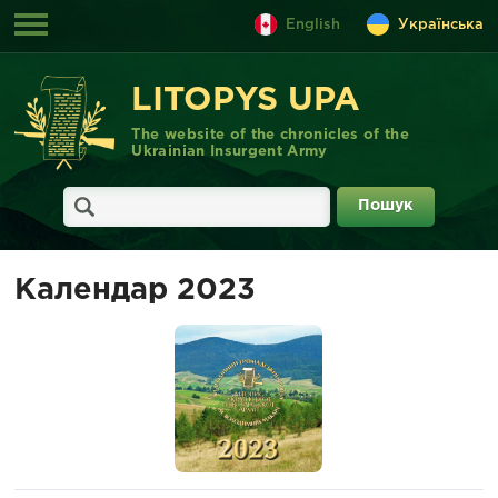
English
Українська
LITOPYS UPA
The website of the chronicles of the
Ukrainian Insurgent Army
Календар 2023