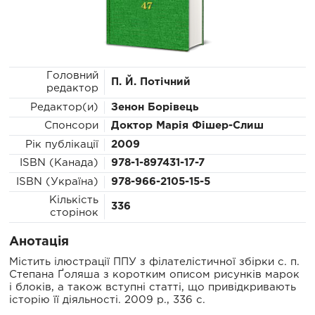
Головний
П. Й. Потічний
редактор
Редактор(и)
Зенон Борівець
Спонсори
Доктор Марія Фішер-Слиш
Рік публікації
2009
ISBN (Канада)
978-1-897431-17-7
ISBN (Україна)
978-966-2105-15-5
Кількість
336
сторінок
Анотація
Містить ілюстрації ППУ з філателістичної збірки с. п.
Степана Ґоляша з коротким описом рисунків марок
і блоків, а також вступні статті, що привідкривають
історію її діяль­ності. 2009 р., 336 с.