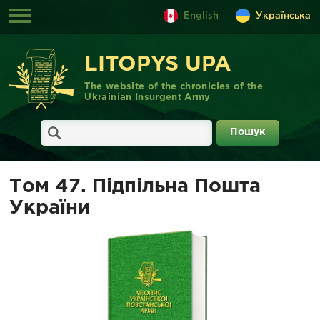
English
Українська
LITOPYS UPA
The website of the chronicles of the
Ukrainian Insurgent Army
Том 47. Підпільна Пошта
України