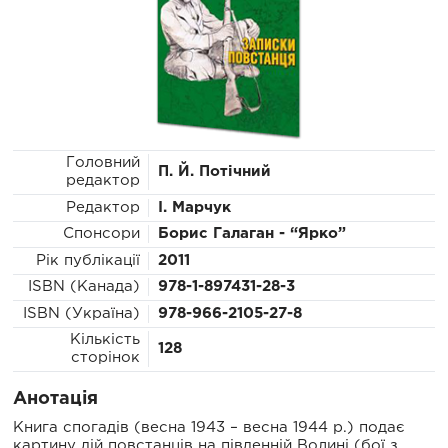
Головний
П. Й. Потічний
редактор
Редактор
І. Марчук
Спонсори
Борис Галаган - “Ярко”
Рік публікації
2011
ISBN (Канада)
978-1-897431-28-3
ISBN (Україна)
978-966-2105-27-8
Кількість
128
сторінок
Анотація
Книга спогадів (весна 1943 – весна 1944 р.) подає
картину дій повстанців на південній Волині (бої з