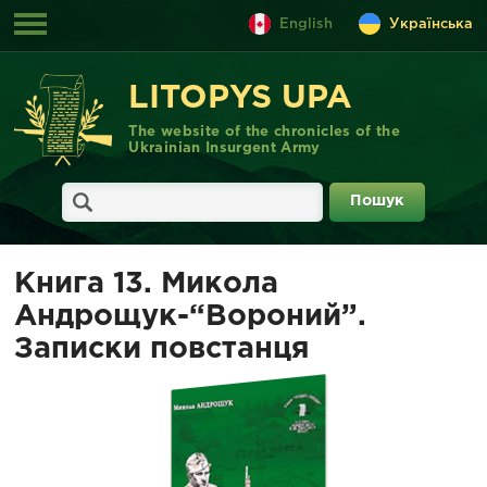
English
Українська
LITOPYS UPA
The website of the chronicles of the
Ukrainian Insurgent Army
Книга 13. Микола
Андрощук-“Вороний”.
Записки повстанця