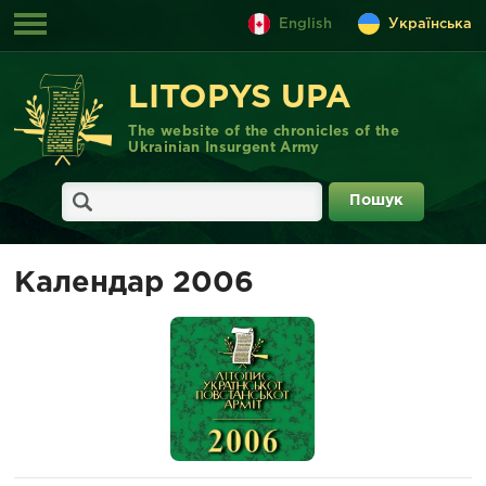
English
Українська
LITOPYS UPA
The website of the chronicles of the
Ukrainian Insurgent Army
Календар 2006