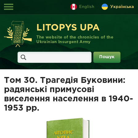
English
Українська
LITOPYS UPA
The website of the chronicles of the
Ukrainian Insurgent Army
Том 30. Трагедія Буковини:
радянські примусові
виселення населення в 1940-
1953 рр.