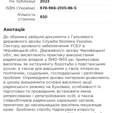
Рік публікації
2023
ISBN (Україна)
978-966-2105-86-5
Кількість
920
сторінок
Анотація
До збірника увійшли документи з Галузевого
державного архіву Служби безпеки України,
Сектору архівного забезпечення УСБУ в
Чернівецькій обл., Державного архіву Чернівецької
обл., які висвітлюють практику використання
радянською владою у 1940-1953 рр. примусових
виселень, як інструменту боротьби з повстанським
рухом, а також для вирішення у своїх інтересах
політичних, соціальних, господарських і релігійних
проблем. Оприлюднені архівні матеріали дозволяють
в цілому виокремити основні виселенчі акції
радянського режиму на Буковині, особливості їх
підготовки та проведення, встановити імена
репресованих і репатрійованих осіб, а також
співробітників радянських каральних органів,
причетних до насильницьких виселень мешканців
краю. Зроблено спробу підрахувати кількість